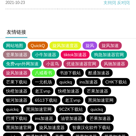
2021-10-23
支持
[0]
反对
[0]
友情链接
网站地图
QuickQ
旋风加速度器
旋风
旋风加速
坚果加速器
小牛加速器
tiktok加速器
狗急加速器官网
免费vqn外网加速
小蓝鸟
优途加速器官网
风驰加速器
旋风加速器
八戒看书
书游下载站
酷通加速器
芒果下载站
一元机场
quickq
ins加速器
CHK下载站
快橙加速器
老王vnp
快橙加速器
芒果加速器
银河加速器
6513下载站
老王vnp
黑洞加速官网
quickq
黑洞加速官网
9CZK下载站
quickq
巴博下载站
ins加速器
油管加速器
芒果加速器
黑洞加速官网
旋风加速度器
智康汉化软件下载站