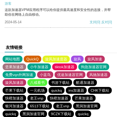
游客
这款加速器VPM应用程序可以给你提供最高速度和安全性的连接，并帮
助你在网络上自由移动。
2024-05-14
支持
[0]
反对
[0]
友情链接
网站地图
QuickQ
旋风加速度器
旋风
旋风加速
坚果加速器
小牛加速器
tiktok加速器
狗急加速器官网
免费vqn外网加速
小蓝鸟
优途加速器官网
风驰加速器
旋风加速器
八戒看书
书游下载站
酷通加速器
芒果下载站
一元机场
quickq
ins加速器
CHK下载站
快橙加速器
老王vnp
快橙加速器
芒果加速器
银河加速器
6513下载站
老王vnp
黑洞加速官网
quickq
黑洞加速官网
9CZK下载站
quickq