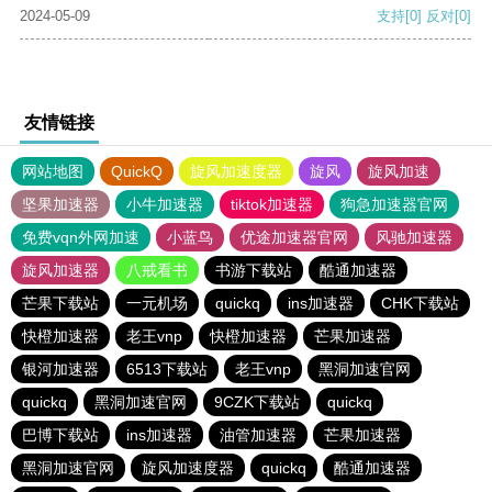
2024-05-09
支持
[0]
反对
[0]
友情链接
网站地图
QuickQ
旋风加速度器
旋风
旋风加速
坚果加速器
小牛加速器
tiktok加速器
狗急加速器官网
免费vqn外网加速
小蓝鸟
优途加速器官网
风驰加速器
旋风加速器
八戒看书
书游下载站
酷通加速器
芒果下载站
一元机场
quickq
ins加速器
CHK下载站
快橙加速器
老王vnp
快橙加速器
芒果加速器
银河加速器
6513下载站
老王vnp
黑洞加速官网
quickq
黑洞加速官网
9CZK下载站
quickq
巴博下载站
ins加速器
油管加速器
芒果加速器
黑洞加速官网
旋风加速度器
quickq
酷通加速器