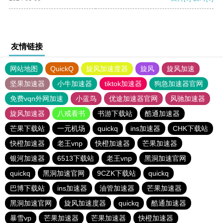
友情链接
网站地图
QuickQ
旋风加速度器
旋风
旋风加速
坚果加速器
小牛加速器
tiktok加速器
狗急加速器官网
免费vqn外网加速
小蓝鸟
优途加速器官网
风驰加速器
旋风加速器
八戒看书
书游下载站
酷通加速器
芒果下载站
一元机场
quickq
ins加速器
CHK下载站
快橙加速器
老王vnp
快橙加速器
芒果加速器
银河加速器
6513下载站
老王vnp
黑洞加速官网
quickq
黑洞加速官网
9CZK下载站
quickq
巴博下载站
ins加速器
油管加速器
芒果加速器
黑洞加速官网
旋风加速度器
quickq
酷通加速器
暴雪vp
芒果加速器
芒果加速器
快橙加速器