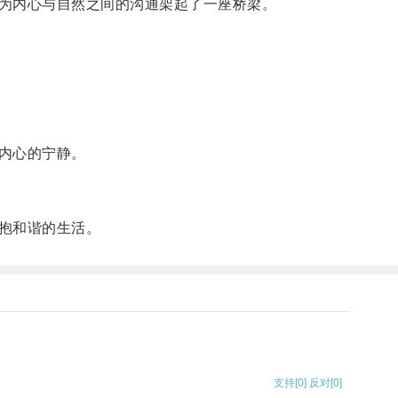
为内心与自然之间的沟通架起了一座桥梁。
内心的宁静。
抱和谐的生活。
支持
[0]
反对
[0]