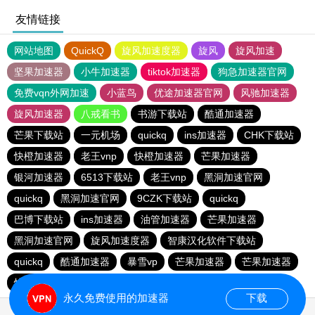
友情链接
网站地图
QuickQ
旋风加速度器
旋风
旋风加速
坚果加速器
小牛加速器
tiktok加速器
狗急加速器官网
免费vqn外网加速
小蓝鸟
优途加速器官网
风驰加速器
旋风加速器
八戒看书
书游下载站
酷通加速器
芒果下载站
一元机场
quickq
ins加速器
CHK下载站
快橙加速器
老王vnp
快橙加速器
芒果加速器
银河加速器
6513下载站
老王vnp
黑洞加速官网
quickq
黑洞加速官网
9CZK下载站
quickq
巴博下载站
ins加速器
油管加速器
芒果加速器
黑洞加速官网
旋风加速度器
智康汉化软件下载站
quickq
酷通加速器
暴雪vp
芒果加速器
芒果加速器
快橙加速器
快橙加速器
海鸥下载站
永久免费使用的加速器
下载