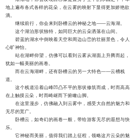
地上遍布各式各样的花朵，在云雾的映射下显得更加娇艳欲
滴。
继续前行，你会来到卧槽云的神秘之地——云海湖。
这个湖泊形状独特，如同巨大的云朵洒落在山间。
碧蓝的湖水中倒映着天空和周边山峦的壮丽景色，令人
心旷神怡。
站在湖畔仰望，仿佛可以看到云雾从湖面上升腾而起，
犹如一幅美丽的画卷。
而在云海湖畔，还有卧槽云的另一大特色——云槽栈
道。
这个栈道沿着山峰凹凸不平的形状修筑而成，时而高高
在上触摸云朵，时而崎岖而下俯瞰山脚。
在这里漫步，仿佛融入到云雾中，感受大自然的魅力和
无尽的宽广。
卧槽云，如奇幻的画卷一般，带给游客无尽的遐想与快
乐。
它神秘而美丽，值得我们踏上征程，领略这片云朵的魅