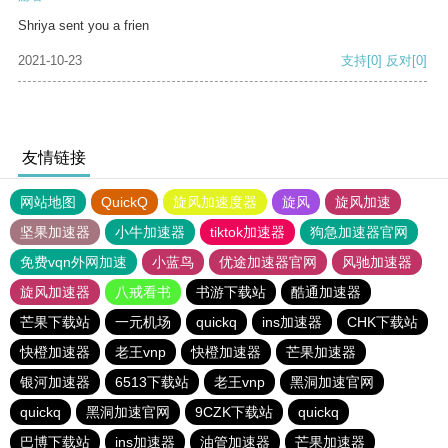
Shriya sent you a frien
2021-10-23
支持
[0]
反对
[0]
友情链接
网站地图
QuickQ
旋风加速度器
旋风
旋风加速
坚果加速器
小牛加速器
tiktok加速器
狗急加速器官网
免费vqn外网加速
小蓝鸟
优途加速器官网
风驰加速器
旋风加速器
八戒看书
书游下载站
酷通加速器
芒果下载站
一元机场
quickq
ins加速器
CHK下载站
快橙加速器
老王vnp
快橙加速器
芒果加速器
银河加速器
6513下载站
老王vnp
黑洞加速官网
quickq
黑洞加速官网
9CZK下载站
quickq
巴博下载站
ins加速器
油管加速器
芒果加速器