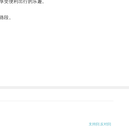
享受便利出行的乐趣。
路段。
支持
[0]
反对
[0]