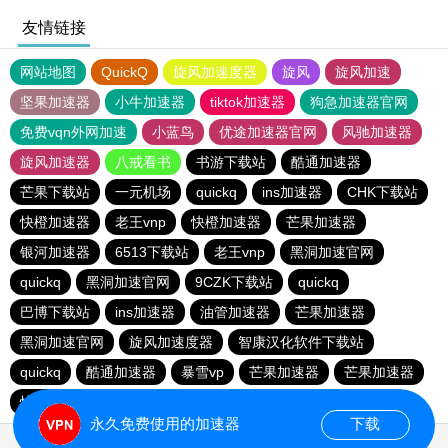
友情链接
网站地图
QuickQ
旋风加速度器
旋风
旋风加速
坚果加速器
小牛加速器
tiktok加速器
狗急加速器官网
免费vqn外网加速
小蓝鸟
优途加速器官网
风驰加速器
旋风加速器
八戒看书
书游下载站
酷通加速器
芒果下载站
一元机场
quickq
ins加速器
CHK下载站
快橙加速器
老王vnp
快橙加速器
芒果加速器
银河加速器
6513下载站
老王vnp
黑洞加速官网
quickq
黑洞加速官网
9CZK下载站
quickq
巴博下载站
ins加速器
油管加速器
芒果加速器
黑洞加速官网
旋风加速度器
智康汉化软件下载站
quickq
酷通加速器
暴雪vp
芒果加速器
芒果加速器
快橙加速器
快橙加速器
海鸥下载站
永久免费使用的加速器
下载