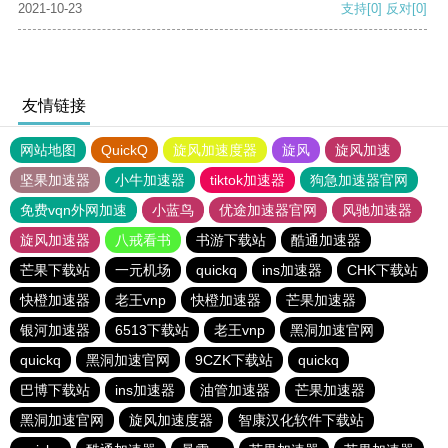
2021-10-23
支持
[0]
反对
[0]
友情链接
网站地图
QuickQ
旋风加速度器
旋风
旋风加速
坚果加速器
小牛加速器
tiktok加速器
狗急加速器官网
免费vqn外网加速
小蓝鸟
优途加速器官网
风驰加速器
旋风加速器
八戒看书
书游下载站
酷通加速器
芒果下载站
一元机场
quickq
ins加速器
CHK下载站
快橙加速器
老王vnp
快橙加速器
芒果加速器
银河加速器
6513下载站
老王vnp
黑洞加速官网
quickq
黑洞加速官网
9CZK下载站
quickq
巴博下载站
ins加速器
油管加速器
芒果加速器
黑洞加速官网
旋风加速度器
智康汉化软件下载站