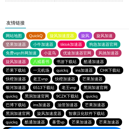
友情链接
网站地图
QuickQ
旋风加速度器
旋风
旋风加速
坚果加速器
小牛加速器
tiktok加速器
狗急加速器官网
免费vqn外网加速
小蓝鸟
优途加速器官网
风驰加速器
旋风加速器
八戒看书
书游下载站
酷通加速器
芒果下载站
一元机场
quickq
ins加速器
CHK下载站
快橙加速器
老王vnp
快橙加速器
芒果加速器
银河加速器
6513下载站
老王vnp
黑洞加速官网
quickq
黑洞加速官网
9CZK下载站
quickq
巴博下载站
ins加速器
油管加速器
芒果加速器
黑洞加速官网
旋风加速度器
智康汉化软件下载站
quickq
酷通加速器
暴雪vp
芒果加速器
芒果加速器