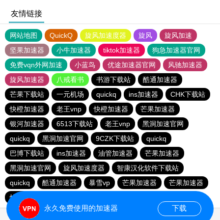
友情链接
网站地图
QuickQ
旋风加速度器
旋风
旋风加速
坚果加速器
小牛加速器
tiktok加速器
狗急加速器官网
免费vqn外网加速
小蓝鸟
优途加速器官网
风驰加速器
旋风加速器
八戒看书
书游下载站
酷通加速器
芒果下载站
一元机场
quickq
ins加速器
CHK下载站
快橙加速器
老王vnp
快橙加速器
芒果加速器
银河加速器
6513下载站
老王vnp
黑洞加速官网
quickq
黑洞加速官网
9CZK下载站
quickq
巴博下载站
ins加速器
油管加速器
芒果加速器
黑洞加速官网
旋风加速度器
智康汉化软件下载站
quickq
酷通加速器
暴雪vp
芒果加速器
芒果加速器
快橙加速器
快橙加速器
海鸥下载站
永久免费使用的加速器
下载