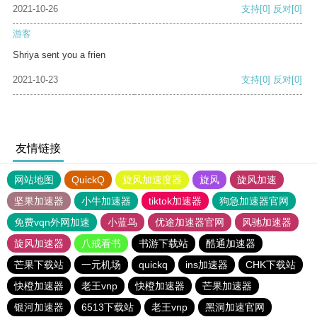
2021-10-26
支持
[0]
反对
[0]
游客
Shriya sent you a frien
2021-10-23
支持
[0]
反对
[0]
友情链接
网站地图
QuickQ
旋风加速度器
旋风
旋风加速
坚果加速器
小牛加速器
tiktok加速器
狗急加速器官网
免费vqn外网加速
小蓝鸟
优途加速器官网
风驰加速器
旋风加速器
八戒看书
书游下载站
酷通加速器
芒果下载站
一元机场
quickq
ins加速器
CHK下载站
快橙加速器
老王vnp
快橙加速器
芒果加速器
银河加速器
6513下载站
老王vnp
黑洞加速官网