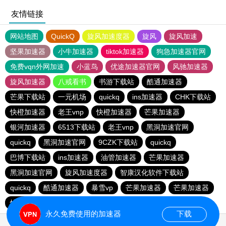
友情链接
网站地图
QuickQ
旋风加速度器
旋风
旋风加速
坚果加速器
小牛加速器
tiktok加速器
狗急加速器官网
免费vqn外网加速
小蓝鸟
优途加速器官网
风驰加速器
旋风加速器
八戒看书
书游下载站
酷通加速器
芒果下载站
一元机场
quickq
ins加速器
CHK下载站
快橙加速器
老王vnp
快橙加速器
芒果加速器
银河加速器
6513下载站
老王vnp
黑洞加速官网
quickq
黑洞加速官网
9CZK下载站
quickq
巴博下载站
ins加速器
油管加速器
芒果加速器
黑洞加速官网
旋风加速度器
智康汉化软件下载站
quickq
酷通加速器
暴雪vp
芒果加速器
芒果加速器
快橙加速器
快橙加速器
海鸥下载站
永久免费使用的加速器
下载