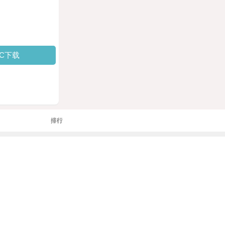
PC下载
排行