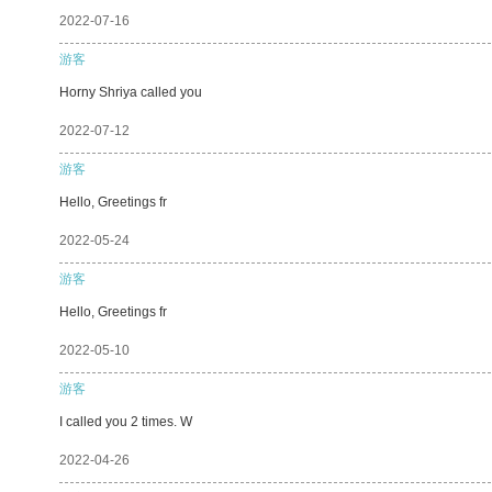
2022-07-16
游客
Horny Shriya called you
2022-07-12
游客
Hello, Greetings fr
2022-05-24
游客
Hello, Greetings fr
2022-05-10
游客
I called you 2 times. W
2022-04-26