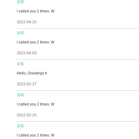
游客
I called you 2 times. W
2022-04-20
游客
I called you 2 times. W
2022-04-03
游客
Hello, Greetings fr
2022-02-27
游客
I called you 2 times. W
2022-02-25
游客
I called you 2 times. W