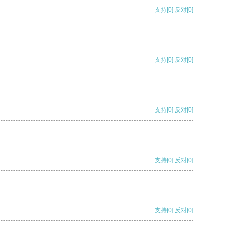
支持
[0]
反对
[0]
支持
[0]
反对
[0]
支持
[0]
反对
[0]
支持
[0]
反对
[0]
支持
[0]
反对
[0]