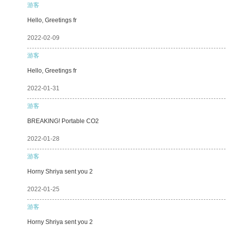
游客
Hello, Greetings fr
2022-02-09
游客
Hello, Greetings fr
2022-01-31
游客
BREAKING! Portable CO2
2022-01-28
游客
Horny Shriya sent you 2
2022-01-25
游客
Horny Shriya sent you 2