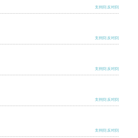
支持
[0]
反对
[0]
支持
[0]
反对
[0]
支持
[0]
反对
[0]
支持
[0]
反对
[0]
支持
[0]
反对
[0]