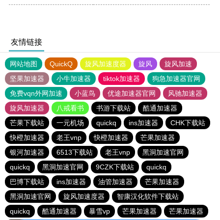
友情链接
网站地图
QuickQ
旋风加速度器
旋风
旋风加速
坚果加速器
小牛加速器
tiktok加速器
狗急加速器官网
免费vqn外网加速
小蓝鸟
优途加速器官网
风驰加速器
旋风加速器
八戒看书
书游下载站
酷通加速器
芒果下载站
一元机场
quickq
ins加速器
CHK下载站
快橙加速器
老王vnp
快橙加速器
芒果加速器
银河加速器
6513下载站
老王vnp
黑洞加速官网
quickq
黑洞加速官网
9CZK下载站
quickq
巴博下载站
ins加速器
油管加速器
芒果加速器
黑洞加速官网
旋风加速度器
智康汉化软件下载站
quickq
酷通加速器
暴雪vp
芒果加速器
芒果加速器