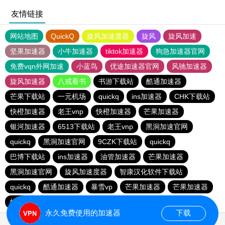
友情链接
网站地图
QuickQ
旋风加速度器
旋风
旋风加速
坚果加速器
小牛加速器
tiktok加速器
狗急加速器官网
免费vqn外网加速
小蓝鸟
优途加速器官网
风驰加速器
旋风加速器
八戒看书
书游下载站
酷通加速器
芒果下载站
一元机场
quickq
ins加速器
CHK下载站
快橙加速器
老王vnp
快橙加速器
芒果加速器
银河加速器
6513下载站
老王vnp
黑洞加速官网
quickq
黑洞加速官网
9CZK下载站
quickq
巴博下载站
ins加速器
油管加速器
芒果加速器
黑洞加速官网
旋风加速度器
智康汉化软件下载站
quickq
酷通加速器
暴雪vp
芒果加速器
芒果加速器
快橙加速器
快橙加速器
海鸥下载站
永久免费使用的加速器
下载