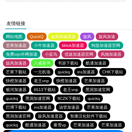
友情链接
网站地图
QuickQ
旋风加速度器
旋风
旋风加速
坚果加速器
小牛加速器
tiktok加速器
狗急加速器官网
免费vqn外网加速
小蓝鸟
优途加速器官网
风驰加速器
旋风加速器
八戒看书
书游下载站
酷通加速器
芒果下载站
一元机场
quickq
ins加速器
CHK下载站
快橙加速器
老王vnp
快橙加速器
芒果加速器
银河加速器
6513下载站
老王vnp
黑洞加速官网
quickq
黑洞加速官网
9CZK下载站
quickq
巴博下载站
ins加速器
油管加速器
芒果加速器
黑洞加速官网
旋风加速度器
智康汉化软件下载站
quickq
酷通加速器
暴雪vp
芒果加速器
芒果加速器