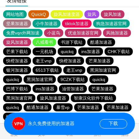
友情链接
网站地图
QuickQ
旋风加速度器
旋风
旋风加速
坚果加速器
小牛加速器
tiktok加速器
狗急加速器官网
免费vqn外网加速
小蓝鸟
优途加速器官网
风驰加速器
旋风加速器
八戒看书
书游下载站
酷通加速器
芒果下载站
一元机场
quickq
ins加速器
CHK下载站
快橙加速器
老王vnp
快橙加速器
芒果加速器
银河加速器
6513下载站
老王vnp
黑洞加速官网
quickq
黑洞加速官网
9CZK下载站
quickq
巴博下载站
ins加速器
油管加速器
芒果加速器
黑洞加速官网
旋风加速度器
智康汉化软件下载站
quickq
酷通加速器
暴雪vp
芒果加速器
芒果加速器
快橙加速器
快橙加速器
海鸥下载站
永久免费使用的加速器
下载
0.126362s
首页
安卓
苹果
排行
推荐