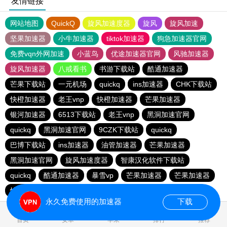
友情链接
网站地图
QuickQ
旋风加速度器
旋风
旋风加速
坚果加速器
小牛加速器
tiktok加速器
狗急加速器官网
免费vqn外网加速
小蓝鸟
优途加速器官网
风驰加速器
旋风加速器
八戒看书
书游下载站
酷通加速器
芒果下载站
一元机场
quickq
ins加速器
CHK下载站
快橙加速器
老王vnp
快橙加速器
芒果加速器
银河加速器
6513下载站
老王vnp
黑洞加速官网
quickq
黑洞加速官网
9CZK下载站
quickq
巴博下载站
ins加速器
油管加速器
芒果加速器
黑洞加速官网
旋风加速度器
智康汉化软件下载站
quickq
酷通加速器
暴雪vp
芒果加速器
芒果加速器
快橙加速器
快橙加速器
海鸥下载站
永久免费使用的加速器
下载
0.101428s
首页
安卓
苹果
排行
推荐