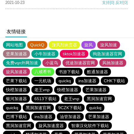
2021-10-23
支持
[0]
反对
[0]
友情链接
网站地图
QuickQ
旋风加速度器
旋风
旋风加速
坚果加速器
小牛加速器
tiktok加速器
狗急加速器官网
免费vqn外网加速
小蓝鸟
优途加速器官网
风驰加速器
旋风加速器
八戒看书
书游下载站
酷通加速器
芒果下载站
一元机场
quickq
ins加速器
CHK下载站
快橙加速器
老王vnp
快橙加速器
芒果加速器
银河加速器
6513下载站
老王vnp
黑洞加速官网
quickq
黑洞加速官网
9CZK下载站
quickq
巴博下载站
ins加速器
油管加速器
芒果加速器
黑洞加速官网
旋风加速度器
智康汉化软件下载站