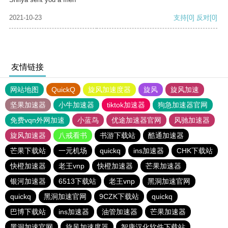
2021-10-23
支持
[0]
反对
[0]
友情链接
网站地图
QuickQ
旋风加速度器
旋风
旋风加速
坚果加速器
小牛加速器
tiktok加速器
狗急加速器官网
免费vqn外网加速
小蓝鸟
优途加速器官网
风驰加速器
旋风加速器
八戒看书
书游下载站
酷通加速器
芒果下载站
一元机场
quickq
ins加速器
CHK下载站
快橙加速器
老王vnp
快橙加速器
芒果加速器
银河加速器
6513下载站
老王vnp
黑洞加速官网
quickq
黑洞加速官网
9CZK下载站
quickq
巴博下载站
ins加速器
油管加速器
芒果加速器
黑洞加速官网
旋风加速度器
智康汉化软件下载站