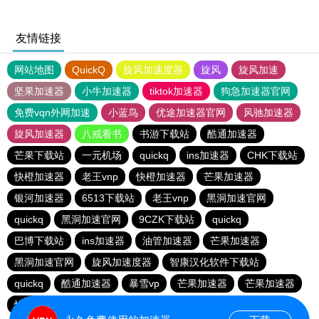
友情链接
网站地图
QuickQ
旋风加速度器
旋风
旋风加速
坚果加速器
小牛加速器
tiktok加速器
狗急加速器官网
免费vqn外网加速
小蓝鸟
优途加速器官网
风驰加速器
旋风加速器
八戒看书
书游下载站
酷通加速器
芒果下载站
一元机场
quickq
ins加速器
CHK下载站
快橙加速器
老王vnp
快橙加速器
芒果加速器
银河加速器
6513下载站
老王vnp
黑洞加速官网
quickq
黑洞加速官网
9CZK下载站
quickq
巴博下载站
ins加速器
油管加速器
芒果加速器
黑洞加速官网
旋风加速度器
智康汉化软件下载站
quickq
酷通加速器
暴雪vp
芒果加速器
芒果加速器
快橙加速器
快橙加速器
海鸥下载站