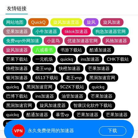
友情链接
网站地图
QuickQ
旋风加速度器
旋风
旋风加速
坚果加速器
小牛加速器
tiktok加速器
狗急加速器官网
免费vqn外网加速
小蓝鸟
优途加速器官网
风驰加速器
旋风加速器
八戒看书
书游下载站
酷通加速器
芒果下载站
一元机场
quickq
ins加速器
CHK下载站
快橙加速器
老王vnp
快橙加速器
芒果加速器
银河加速器
6513下载站
老王vnp
黑洞加速官网
quickq
黑洞加速官网
9CZK下载站
quickq
巴博下载站
ins加速器
油管加速器
芒果加速器
黑洞加速官网
旋风加速度器
智康汉化软件下载站
quickq
酷通加速器
暴雪vp
芒果加速器
芒果加速器
快橙加速器
快橙加速器
海鸥下载站
永久免费使用的加速器
下载