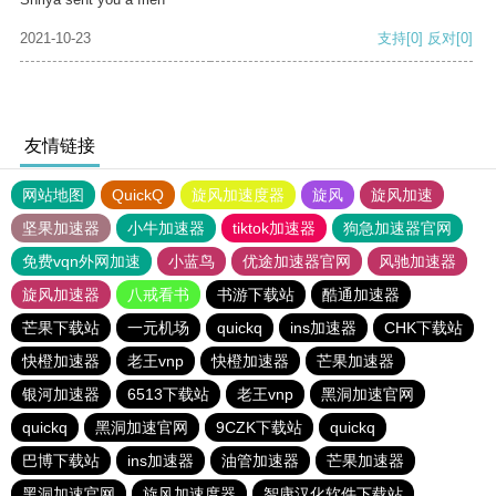
2021-10-23
支持
[0]
反对
[0]
友情链接
网站地图
QuickQ
旋风加速度器
旋风
旋风加速
坚果加速器
小牛加速器
tiktok加速器
狗急加速器官网
免费vqn外网加速
小蓝鸟
优途加速器官网
风驰加速器
旋风加速器
八戒看书
书游下载站
酷通加速器
芒果下载站
一元机场
quickq
ins加速器
CHK下载站
快橙加速器
老王vnp
快橙加速器
芒果加速器
银河加速器
6513下载站
老王vnp
黑洞加速官网
quickq
黑洞加速官网
9CZK下载站
quickq
巴博下载站
ins加速器
油管加速器
芒果加速器
黑洞加速官网
旋风加速度器
智康汉化软件下载站