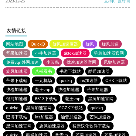
2023-12-25
支持
[0]
反对
[0]
友情链接
网站地图
QuickQ
旋风加速度器
旋风
旋风加速
坚果加速器
小牛加速器
tiktok加速器
狗急加速器官网
免费vqn外网加速
小蓝鸟
优途加速器官网
风驰加速器
旋风加速器
八戒看书
书游下载站
酷通加速器
芒果下载站
一元机场
quickq
ins加速器
CHK下载站
快橙加速器
老王vnp
快橙加速器
芒果加速器
银河加速器
6513下载站
老王vnp
黑洞加速官网
quickq
黑洞加速官网
9CZK下载站
quickq
巴博下载站
ins加速器
油管加速器
芒果加速器
黑洞加速官网
旋风加速度器
智康汉化软件下载站
quickq
酷通加速器
暴雪vp
芒果加速器
芒果加速器