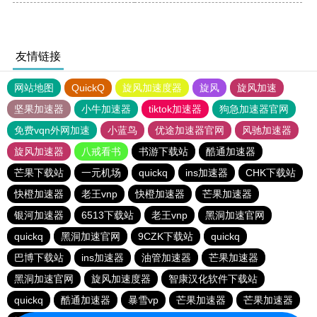
友情链接
网站地图
QuickQ
旋风加速度器
旋风
旋风加速
坚果加速器
小牛加速器
tiktok加速器
狗急加速器官网
免费vqn外网加速
小蓝鸟
优途加速器官网
风驰加速器
旋风加速器
八戒看书
书游下载站
酷通加速器
芒果下载站
一元机场
quickq
ins加速器
CHK下载站
快橙加速器
老王vnp
快橙加速器
芒果加速器
银河加速器
6513下载站
老王vnp
黑洞加速官网
quickq
黑洞加速官网
9CZK下载站
quickq
巴博下载站
ins加速器
油管加速器
芒果加速器
黑洞加速官网
旋风加速度器
智康汉化软件下载站
quickq
酷通加速器
暴雪vp
芒果加速器
芒果加速器