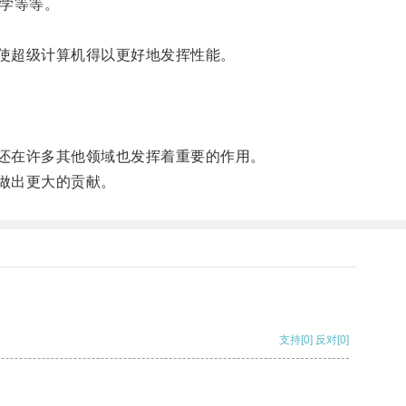
理学等等。
使超级计算机得以更好地发挥性能。
还在许多其他领域也发挥着重要的作用。
做出更大的贡献。
支持
[0]
反对
[0]