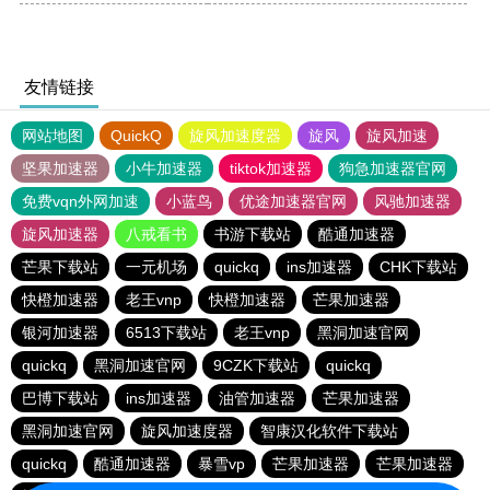
友情链接
网站地图
QuickQ
旋风加速度器
旋风
旋风加速
坚果加速器
小牛加速器
tiktok加速器
狗急加速器官网
免费vqn外网加速
小蓝鸟
优途加速器官网
风驰加速器
旋风加速器
八戒看书
书游下载站
酷通加速器
芒果下载站
一元机场
quickq
ins加速器
CHK下载站
快橙加速器
老王vnp
快橙加速器
芒果加速器
银河加速器
6513下载站
老王vnp
黑洞加速官网
quickq
黑洞加速官网
9CZK下载站
quickq
巴博下载站
ins加速器
油管加速器
芒果加速器
黑洞加速官网
旋风加速度器
智康汉化软件下载站
quickq
酷通加速器
暴雪vp
芒果加速器
芒果加速器