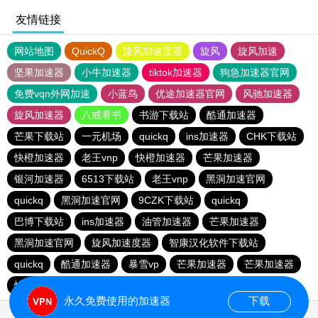
友情链接
网站地图
QuickQ
旋风加速度器
旋风
旋风加速
坚果加速器
小牛加速器
tiktok加速器
狗急加速器官网
免费vqn外网加速
小蓝鸟
优途加速器官网
风驰加速器
旋风加速器
八戒看书
书游下载站
酷通加速器
芒果下载站
一元机场
quickq
ins加速器
CHK下载站
快橙加速器
老王vnp
快橙加速器
芒果加速器
银河加速器
6513下载站
老王vnp
黑洞加速官网
quickq
黑洞加速官网
9CZK下载站
quickq
巴博下载站
ins加速器
油管加速器
芒果加速器
黑洞加速官网
旋风加速度器
智康汉化软件下载站
quickq
酷通加速器
暴雪vp
芒果加速器
芒果加速器
快橙加速器
快橙加速器
海鸥下载站
永久免费使用的加速器
下载